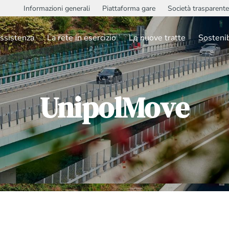
Informazioni generali
Piattaforma gare
Società trasparente
ssistenza
La rete in esercizio
Le nuove tratte
Sostenib
UnipolMove