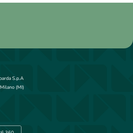
arda S.p.A
Milano (MI)
36.360