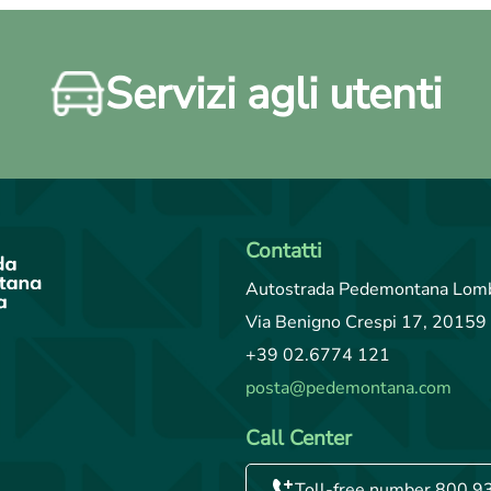
Servizi agli utenti
Contatti
Autostrada Pedemontana Lomb
Via Benigno Crespi 17, 20159 
+39 02.6774 121
posta@pedemontana.com
Call Center
Toll-free number 800.9