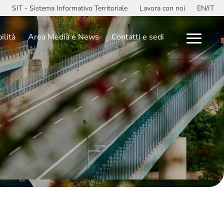
SIT - Sistema Informativo Territoriale
Lavora con noi
EN/IT
ilità
Area Media e News
Contatti e sedi