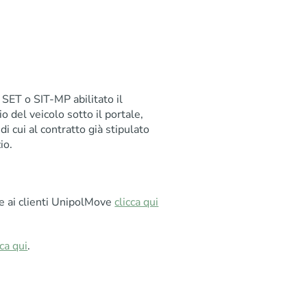
o SET o SIT-MP abilitato il
 del veicolo sotto il portale,
di cui al contratto già stipulato
io.
e ai clienti UnipolMove
clicca qui
cca qui
.