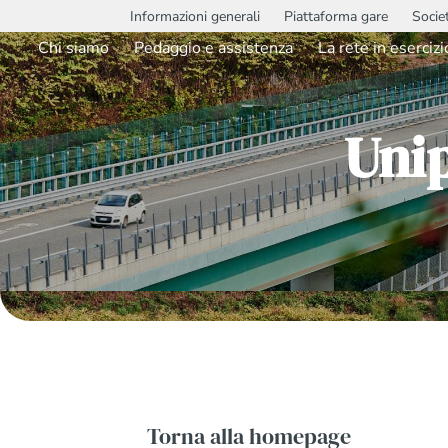
Informazioni generali
Piattaforma gare
Socie
Chi siamo
Pedaggio e assistenza
La rete in esercizi
Uni
Torna alla homepage