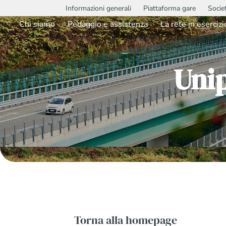
Informazioni generali
Piattaforma gare
Socie
Chi siamo
Pedaggio e assistenza
La rete in esercizi
Uni
Torna alla homepage