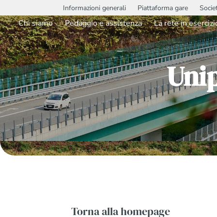
Informazioni generali
Piattaforma gare
Socie
Chi siamo
Pedaggio e assistenza
La rete in esercizi
Uni
Torna alla homepage