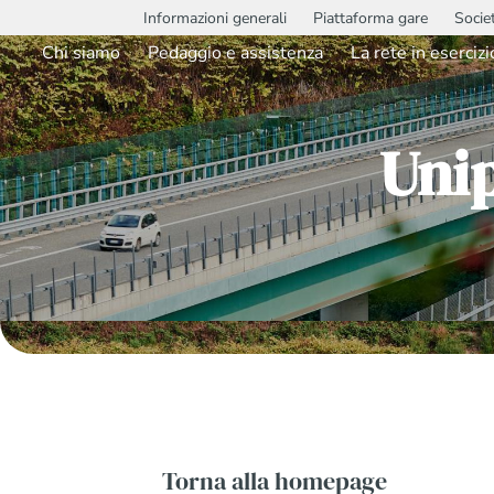
Informazioni generali
Piattaforma gare
Socie
Chi siamo
Pedaggio e assistenza
La rete in esercizi
Uni
Torna alla homepage