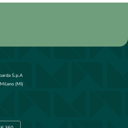
arda S.p.A
Milano (MI)
36.360