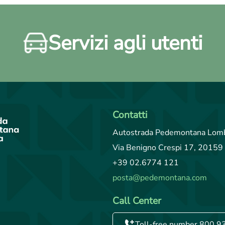
Servizi agli utenti
Contatti
Autostrada Pedemontana Lomb
Via Benigno Crespi 17, 20159 
+39 02.6774 121
posta@pedemontana.com
Call Center
Toll-free number 800.9