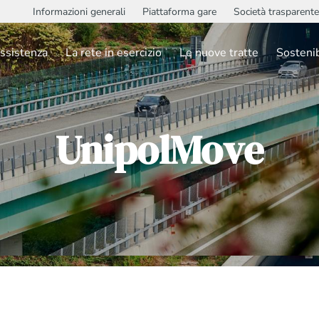
Informazioni generali
Piattaforma gare
Società trasparente
ssistenza
La rete in esercizio
Le nuove tratte
Sostenib
UnipolMove