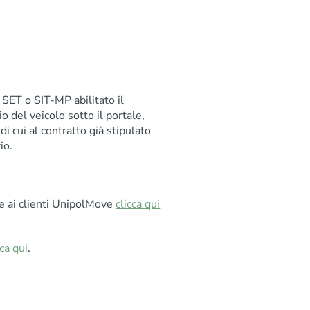
o SET o SIT-MP abilitato il
 del veicolo sotto il portale,
di cui al contratto già stipulato
io.
e ai clienti UnipolMove
clicca qui
cca qui
.