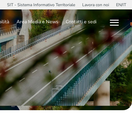
SIT - Sistema Informativo Territoriale
Lavora con noi
EN/IT
ilità
Area Media e News
Contatti e sedi