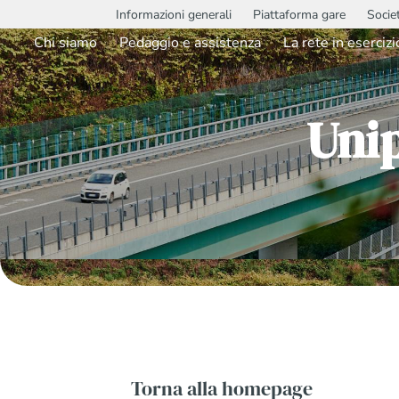
Informazioni generali
Piattaforma gare
Socie
Chi siamo
Pedaggio e assistenza
La rete in esercizi
Uni
Torna alla homepage