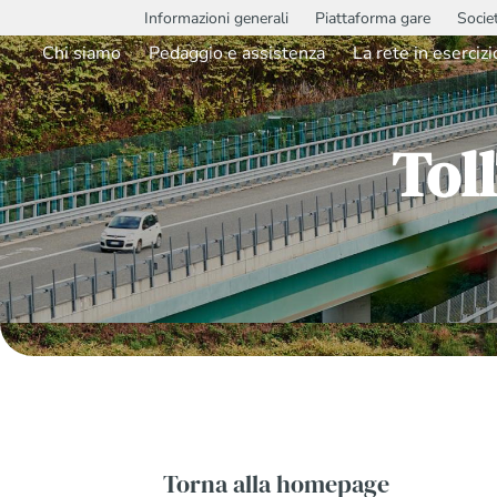
Informazioni generali
Piattaforma gare
Socie
Chi siamo
Pedaggio e assistenza
La rete in esercizi
Tol
Torna alla homepage