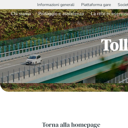
Informazioni generali
Piattaforma gare
Socie
Chi siamo
Pedaggio e assistenza
La rete in esercizi
Tol
Torna alla homepage