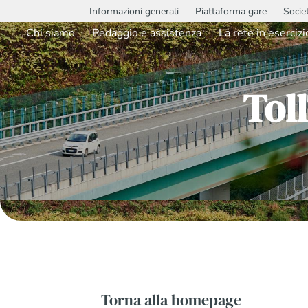
Informazioni generali
Piattaforma gare
Socie
Chi siamo
Pedaggio e assistenza
La rete in esercizi
Tol
Torna alla homepage