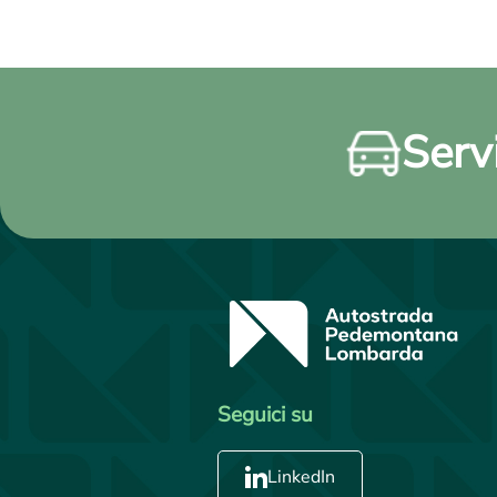
Servi
Seguici su
LinkedIn