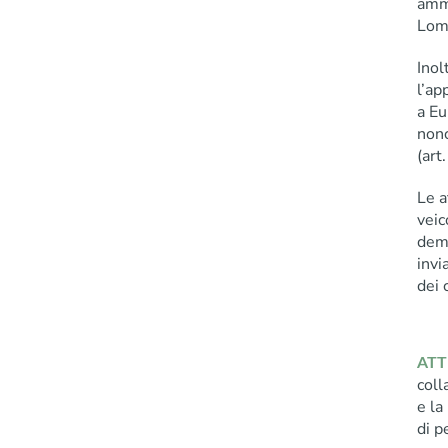
ammi
Lom
Inol
l’ap
a Eu
nonc
(art
Le a
veic
dema
invi
dei 
ATT
col
e la
di p