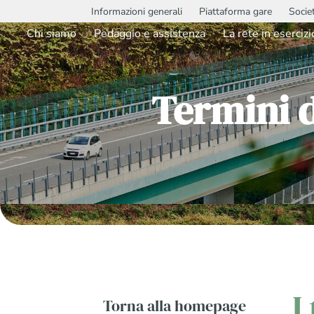
Informazioni generali
Piattaforma gare
Socie
Chi siamo
Pedaggio e assistenza
La rete in esercizi
Termini 
I
Torna alla homepage