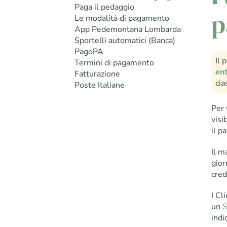
Paga il pedaggio
p
Le modalità di pagamento
App Pedemontana Lombarda
Sportelli automatici (Banca)
PagoPA
Il 
Termini di pagamento
ent
Fatturazione
cia
Poste Italiane
Per 
visi
il p
Il m
gior
cred
I Cl
un
S
indi