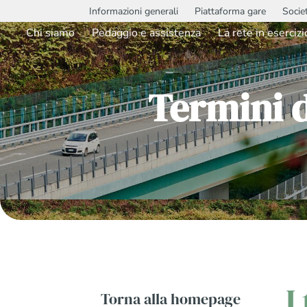
Informazioni generali
Piattaforma gare
Socie
Chi siamo
Pedaggio e assistenza
La rete in esercizi
Termini 
I
Torna alla homepage