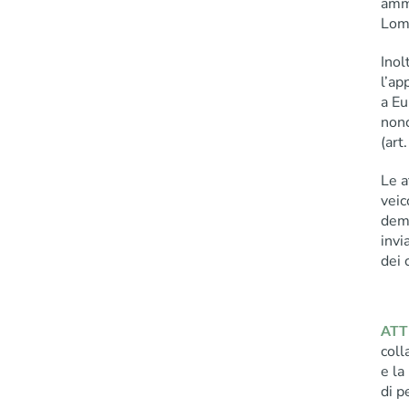
ammi
Lom
Inol
l’ap
a Eu
nonc
(art
Le a
veic
dema
invi
dei 
ATT
col
e la
di p