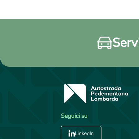
Servi
Seguici su
LinkedIn