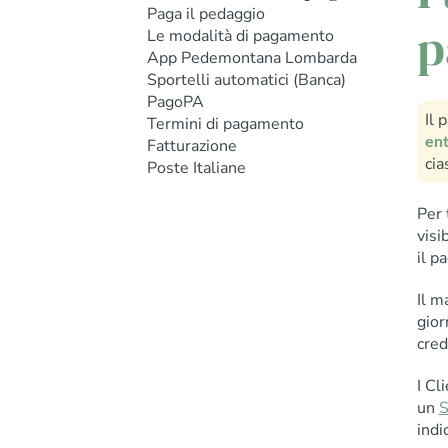
Paga il pedaggio
p
Le modalità di pagamento
App Pedemontana Lombarda
Sportelli automatici (Banca)
PagoPA
Il 
Termini di pagamento
ent
Fatturazione
cia
Poste Italiane
Per 
visi
il p
Il m
gior
cred
I Cl
un
S
indi