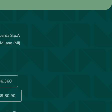
arda S.p.A
Milano (MI)
36.360
89.80.90