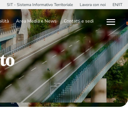
SIT - Sistema Informativo Territoriale
Lavora con noi
EN/IT
ilità
Area Media e News
Contatti e sedi
to