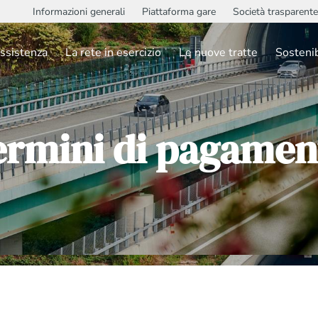
Informazioni generali
Piattaforma gare
Società trasparente
ssistenza
La rete in esercizio
Le nuove tratte
Sostenib
ermini di pagamen