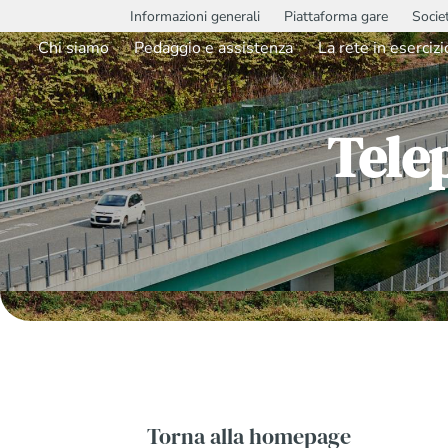
Informazioni generali
Piattaforma gare
Socie
Chi siamo
Pedaggio e assistenza
La rete in esercizi
Tele
Torna alla homepage