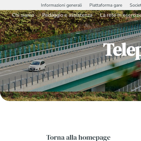
Informazioni generali
Piattaforma gare
Socie
Chi siamo
Pedaggio e assistenza
La rete in esercizi
Tele
Torna alla homepage