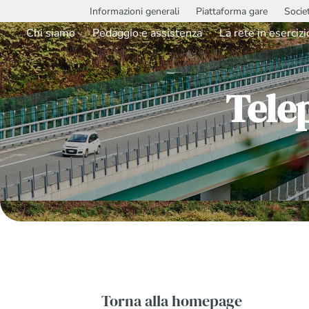
Informazioni generali
Piattaforma gare
Socie
Chi siamo
Pedaggio e assistenza
La rete in esercizi
Tele
Torna alla homepage