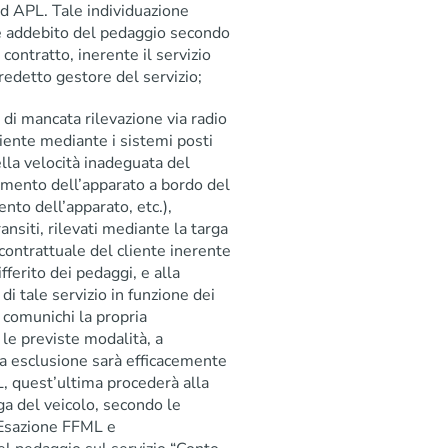
 ad APL. Tale individuazione
te addebito del pedaggio secondo
 contratto, inerente il servizio
 predetto gestore del servizio;
 di mancata rilevazione via radio
liente mediante i sistemi posti
ella velocità inadeguata del
amento dell’apparato a bordo del
nto dell’apparato, etc.),
ransiti, rilevati mediante la targa
 contrattuale del cliente inerente
fferito dei pedaggi, e alla
 di tale servizio in funzione dei
 comunichi la propria
 le previste modalità, a
ta esclusione sarà efficacemente
L, quest’ultima procederà alla
ga del veicolo, secondo le
 Esazione FFML e