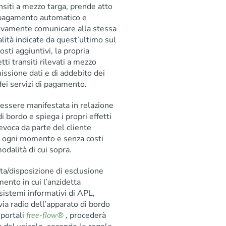
ansiti a mezzo targa, prende atto
di pagamento automatico e
tivamente comunicare alla stessa
lità indicate da quest’ultimo sul
sti aggiuntivi, la propria
ti transiti rilevati a mezzo
issione dati e di addebito dei
dei servizi di pagamento.
 essere manifestata in relazione
 bordo e spiega i propri effetti
voca da parte del cliente
n ogni momento e senza costi
odalità di cui sopra.
sta/disposizione di esclusione
ento in cui l’anzidetta
sistemi informativi di APL,
via radio dell’apparato di bordo
 portali
, procederà
free-flow®