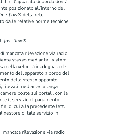
i fini, l’apparato di bordo dovrà
nte posizionato all’interno del
della rete
free-flow®
to dalle relative norme tecniche
ali
:
free-flow®
di mancata rilevazione via radio
cliente stesso mediante i sistemi
usa della velocità inadeguata del
amento dell’apparato a bordo del
ento dello stesso apparato,
ti, rilevati mediante la targa
ecamere poste sui portali, con la
ente il servizio di pagamento
fini di cui alla precedente lett.
al gestore di tale servizio in
 di mancata rilevazione via radio