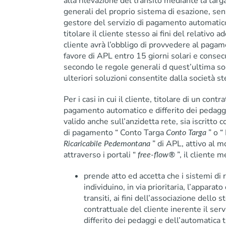
alla rilevazione del transito mediante la targ
generali del proprio sistema di esazione, se
gestore del servizio di pagamento automatico 
titolare il cliente stesso ai fini del relativ
cliente avrà l’obbligo di provvedere al pagam
favore di APL entro 15 giorni solari e consecu
secondo le regole generali d quest’ultima soci
ulteriori soluzioni consentite dalla società st
Per i casi in cui il cliente, titolare di un contr
pagamento automatico e differito dei pedagg
valido anche sull’anzidetta rete, sia iscrit
di pagamento “ Conto Targa
” o 
Conto Targa
” di APL, attivo al
Ricaricabile Pedemontana
attraverso i portali “
”, il cliente
free-flow®
prende atto ed accetta che i sistemi di 
individuino, in via prioritaria, l’apparat
transiti, ai fini dell’associazione dello
contrattuale del cliente inerente il se
differito dei pedaggi e dell’automatica t