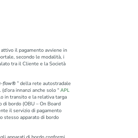
o attivo il pagamento avviene in
ortale, secondo le modalità, i
ulato tra il Cliente e la Società
” della rete autostradale
ee-flow®
(d’ora innanzi anche solo “
APL
o in transito e la relativa targa
to di bordo (OBU – On Board
rente il servizio di pagamento
lo stesso apparato di bordo
 gli apparati di bordo conformi