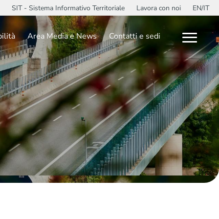
SIT - Sistema Informativo Territoriale
Lavora con noi
EN/IT
ilità
Area Media e News
Contatti e sedi