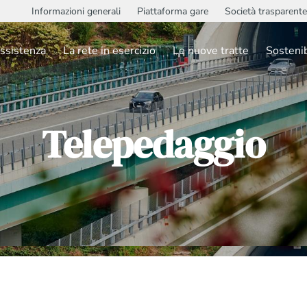
Informazioni generali
Piattaforma gare
Società trasparente
ssistenza
La rete in esercizio
Le nuove tratte
Sostenib
Telepedaggio