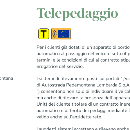
Telepedaggio
Per i clienti già dotati di un apparato di bord
automatico al passaggio del veicolo sotto il p
termini e le condizioni di cui al contratto stip
erogatrice del servizio.
ontana
I sistemi di rilevamento posti sui portali “
fr
di Autostrada Pedemontana Lombarda S.p.A. 
”) consentono non solo di individuare il veicol
ma anche di rilevare la presenza dell’appara
Unit) del cliente titolare di un contratto ine
automatico e differito dei pedaggi mediante 
valido anche sull’anzidetta rete.
I suddetti sistemi accettano e rilevano anche