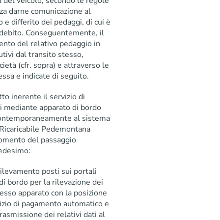
a del veicolo, secondo le regole
nza darne comunicazione al
e differito dei pedaggi, di cui è
o addebito. Conseguentemente, il
ento del relativo pedaggio in
tivi dal transito stesso,
età (cfr. sopra) e attraverso le
essa e indicate di seguito.
atto inerente il servizio di
i mediante apparato di bordo
to contemporaneamente al sistema
“ Ricaricabile Pedemontana
 momento del passaggio
 medesimo:
rilevamento posti sui portali
o di bordo per la rilevazione dei
 stesso apparato con la posizione
rvizio di pagamento automatico e
rasmissione dei relativi dati al