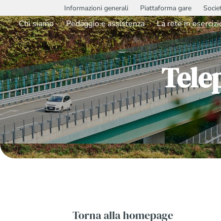
Informazioni generali
Piattaforma gare
Socie
Chi siamo
Pedaggio e assistenza
La rete in esercizi
Tele
Torna alla homepage