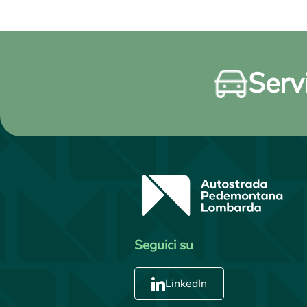
Servi
Seguici su
LinkedIn