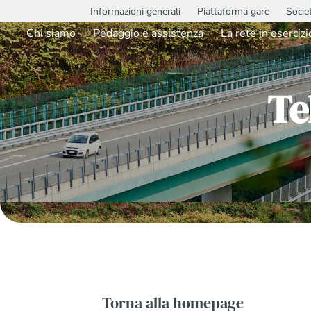
Informazioni generali
Piattaforma gare
Socie
Chi siamo
Pedaggio e assistenza
La rete in esercizi
Te
Torna alla homepage