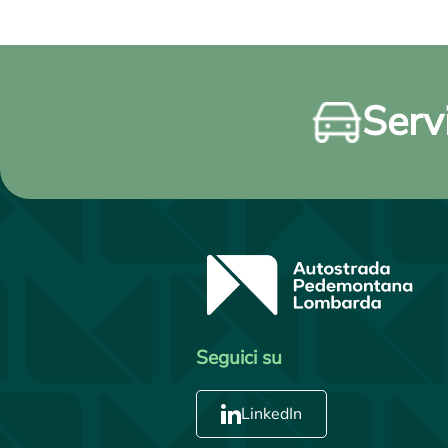
Servi
Seguici su
LinkedIn