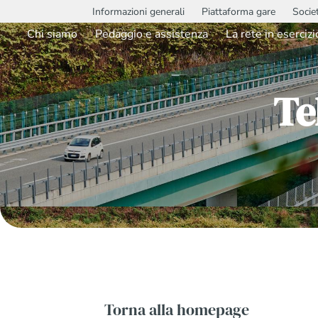
Informazioni generali
Piattaforma gare
Socie
Chi siamo
Pedaggio e assistenza
La rete in esercizi
Te
Torna alla homepage