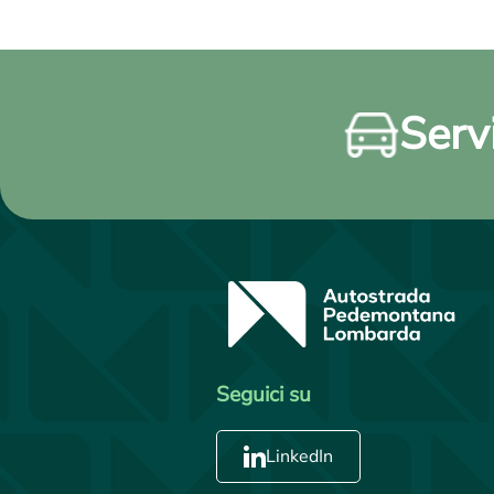
Servi
Seguici su
LinkedIn