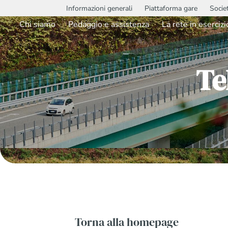
Informazioni generali
Piattaforma gare
Socie
Chi siamo
Pedaggio e assistenza
La rete in esercizi
Te
Torna alla homepage