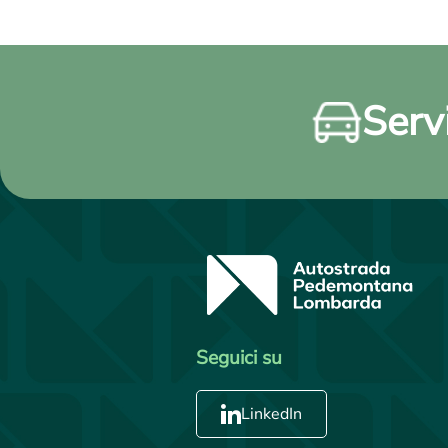
Servi
Seguici su
LinkedIn