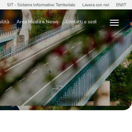
SIT - Sistema Informativo Territoriale
Lavora con noi
EN/IT
ilità
Area Media e News
Contatti e sedi