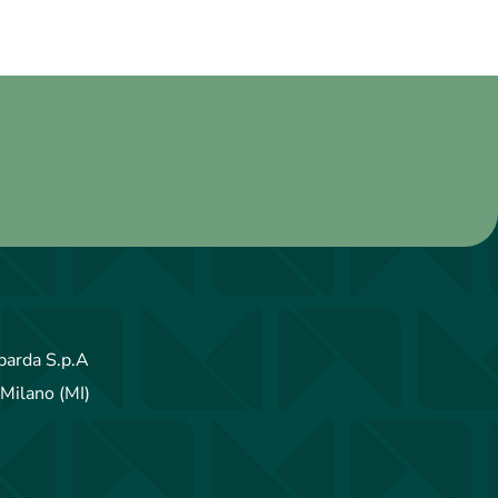
arda S.p.A
Milano (MI)