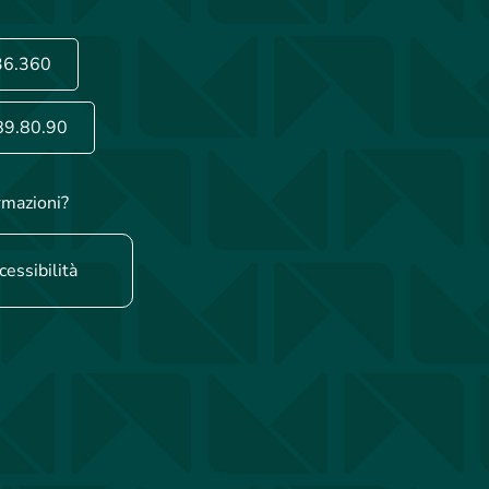
36.360
89.80.90
rmazioni?
cessibilità