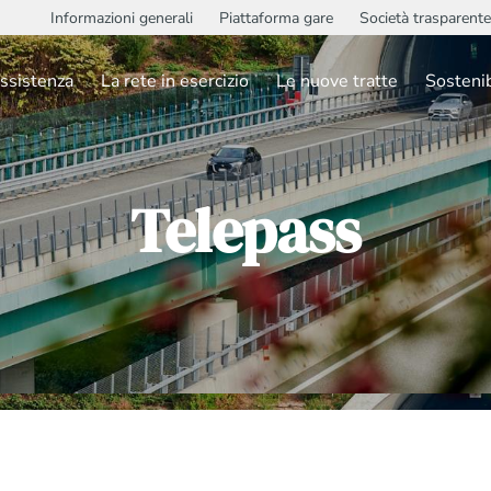
Informazioni generali
Piattaforma gare
Società trasparente
ssistenza
La rete in esercizio
Le nuove tratte
Sostenib
Telepass