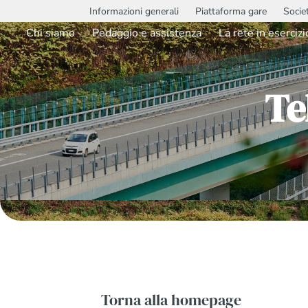
Informazioni generali
Piattaforma gare
Socie
Chi siamo
Pedaggio e assistenza
La rete in esercizi
Te
Torna alla homepage