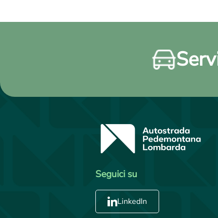
Servi
Seguici su
LinkedIn