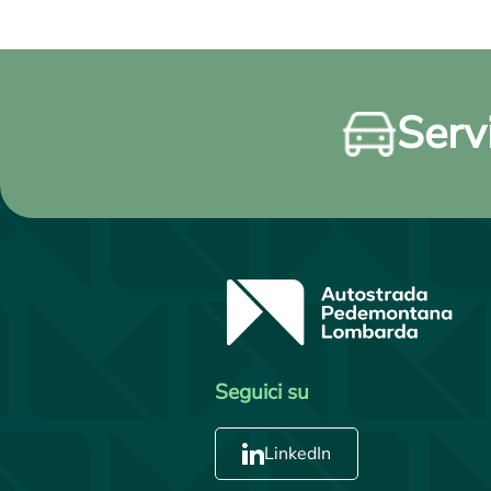
Servi
Seguici su
LinkedIn