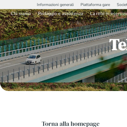
Informazioni generali
Piattaforma gare
Socie
Chi siamo
Pedaggio e assistenza
La rete in esercizi
Te
Torna alla homepage