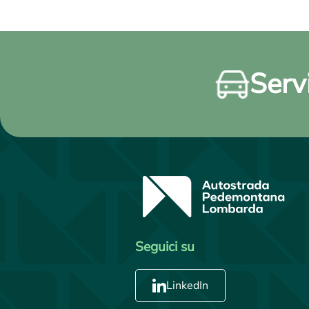
Servi
Seguici su
LinkedIn