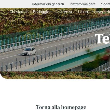
Informazioni generali
Piattaforma gare
Socie
Chi siamo
Pedaggio e assistenza
La rete in esercizi
Te
Torna alla homepage