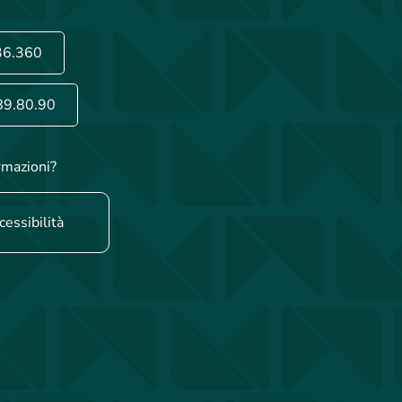
36.360
89.80.90
rmazioni?
cessibilità