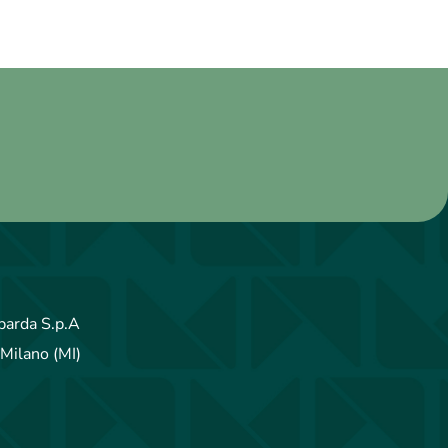
arda S.p.A
Milano (MI)