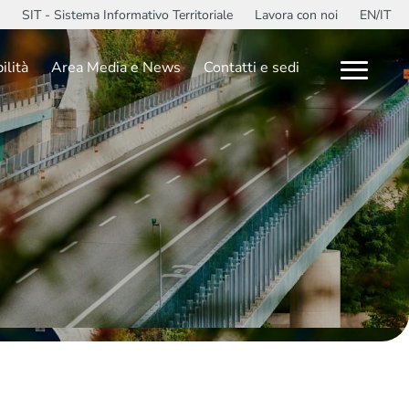
SIT - Sistema Informativo Territoriale
Lavora con noi
EN/IT
ilità
Area Media e News
Contatti e sedi