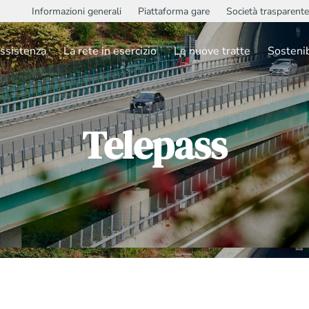
Informazioni generali
Piattaforma gare
Società trasparente
ssistenza
La rete in esercizio
Le nuove tratte
Sostenib
Telepass