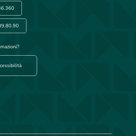
36.360
89.80.90
rmazioni?
cessibilità