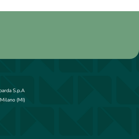
arda S.p.A
Milano (MI)