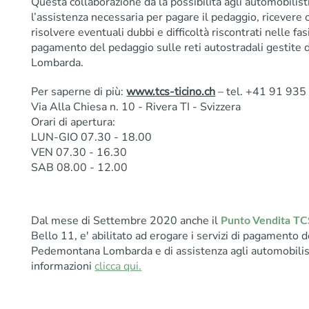
Questa collaborazione dà la possibilità agli automobilisti
l’assistenza necessaria per pagare il pedaggio, ricevere 
risolvere eventuali dubbi e difficoltà riscontrati nelle fas
pagamento del pedaggio sulle reti autostradali gestit
Lombarda.
Per saperne di più:
www.tcs-ticino.ch
– tel. +41 91 935
Via Alla Chiesa n. 10 - Rivera TI - Svizzera
Orari di apertura:
LUN-GIO 07.30 - 18.00
VEN 07.30 - 16.30
SAB 08.00 - 12.00
Dal mese di Settembre 2020 anche il
Punto Vendita TC
Bello 11, e' abilitato ad erogare i servizi di pagamento
Pedemontana Lombarda e di assistenza agli automobilist
informazioni
clicca qui.