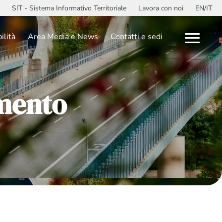
SIT - Sistema Informativo Territoriale
Lavora con noi
EN/IT
ilità
Area Media e News
Contatti e sedi
amento