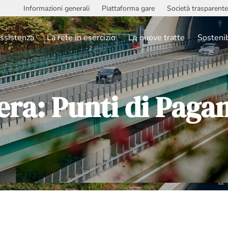
Informazioni generali
Piattaforma gare
Società trasparente
ssistenza
La rete in esercizio
Le nuove tratte
Sostenib
era: Punti di Pag