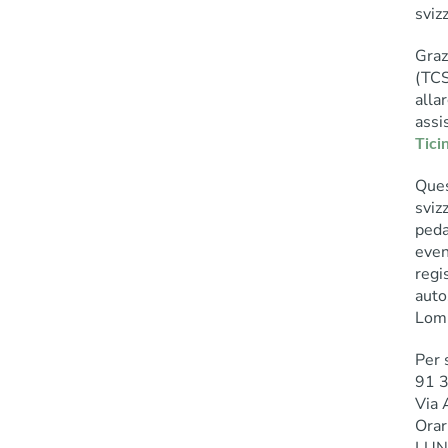
svizz
Graz
(TCS
alla
assi
Tici
Ques
sviz
peda
event
regi
auto
Lom
Per 
91 
Via 
Orar