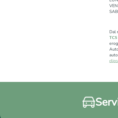
LUN
VEN 
SAB 
Dal 
TCS 
erog
Auto
auto
clicc
Servi