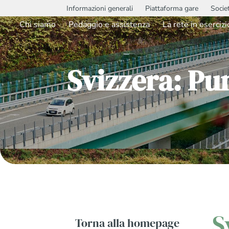
Informazioni generali
Piattaforma gare
Socie
Chi siamo
Pedaggio e assistenza
La rete in esercizi
Svizzera: Pu
S
Torna alla homepage