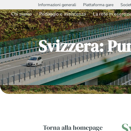
Informazioni generali
Piattaforma gare
Socie
Chi siamo
Pedaggio e assistenza
La rete in esercizi
Svizzera: Pu
S
Torna alla homepage