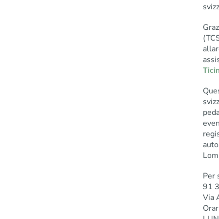
svizz
Graz
(TCS
alla
assi
Tici
Ques
sviz
peda
event
regi
auto
Lom
Per 
91 
Via 
Orar