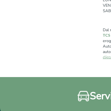
LUN
VEN 
SAB 
Dal 
TCS 
erog
Auto
auto
clicc
Servi