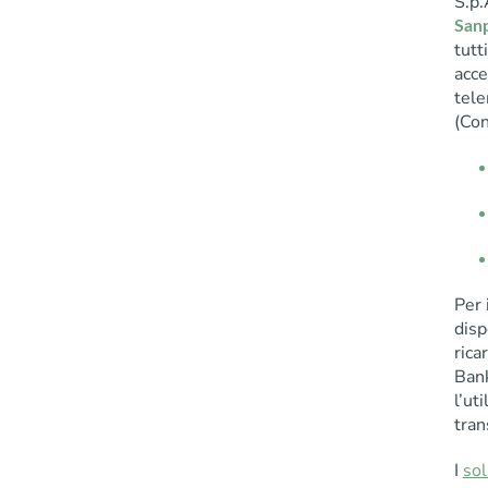
S.p.
San
tutt
acce
tele
(Con
Per 
disp
rica
Bank
l’ut
tran
I
sol