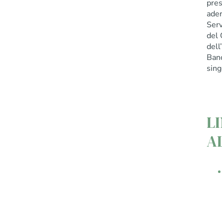
pres
ader
Serv
del 
dell
Banc
sing
L
A