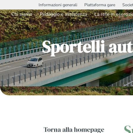
Informazioni generali
Piattaforma gare
Socie
Chi siamo
Pedaggio e assistenza
La rete in esercizi
Sportelli au
S
Torna alla homepage