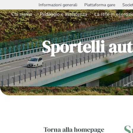
Informazioni generali
Piattaforma gare
Socie
Chi siamo
Pedaggio e assistenza
La rete in esercizi
Sportelli au
S
Torna alla homepage