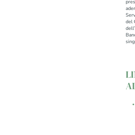
pres
ader
Serv
del 
dell
Banc
sing
L
A