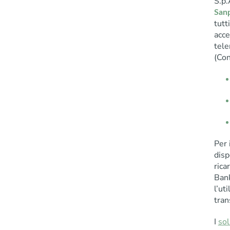
S.p.
San
tutt
acce
tele
(Con
Per 
disp
rica
Bank
l’ut
tran
I
sol