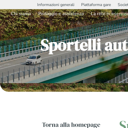
Informazioni generali
Piattaforma gare
Socie
Chi siamo
Pedaggio e assistenza
La rete in esercizi
Sportelli au
S
Torna alla homepage