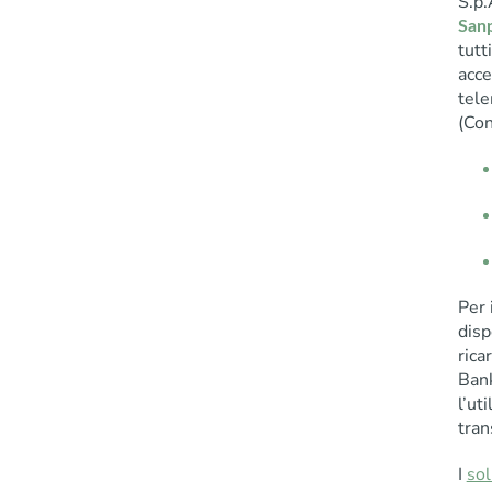
S.p.
San
tutt
acce
tele
(Con
Per 
disp
rica
Bank
l’ut
tran
I
sol