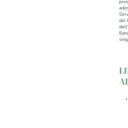
pres
ader
Serv
del 
dell
Banc
sing
L
A