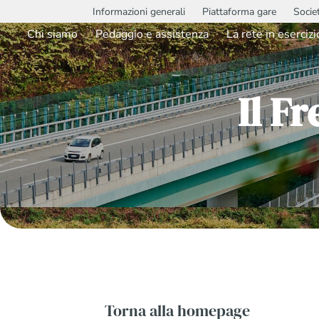
Informazioni generali
Piattaforma gare
Socie
Chi siamo
Pedaggio e assistenza
La rete in esercizi
Il F
Torna alla homepage