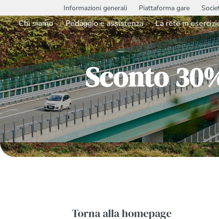
Informazioni generali
Piattaforma gare
Socie
Chi siamo
Pedaggio e assistenza
La rete in esercizi
Sconto 30%
Torna alla homepage