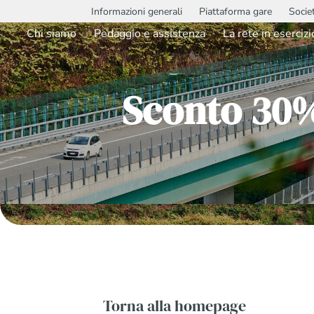
Informazioni generali
Piattaforma gare
Socie
Chi siamo
Pedaggio e assistenza
La rete in esercizi
Sconto 30%
Torna alla homepage