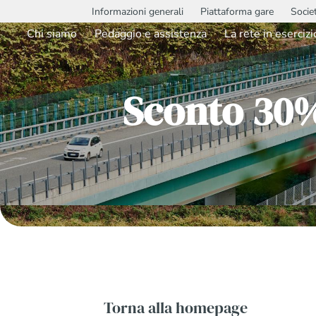
Informazioni generali
Piattaforma gare
Socie
Chi siamo
Pedaggio e assistenza
La rete in esercizi
Sconto 30%
Torna alla homepage