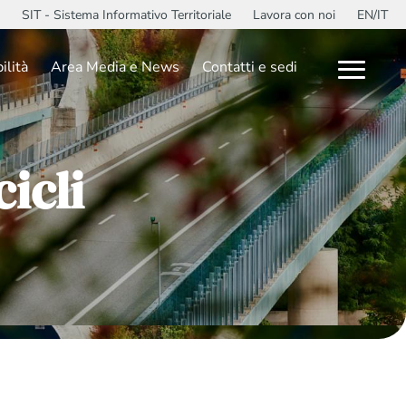
SIT - Sistema Informativo Territoriale
Lavora con noi
EN/IT
ilità
Area Media e News
Contatti e sedi
icli