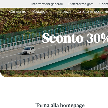
Informazioni generali
Piattaforma gare
Socie
Chi siamo
Pedaggio e assistenza
La rete in esercizi
Sconto 30%
Torna alla homepage