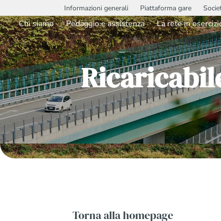
Informazioni generali
Piattaforma gare
Socie
Chi siamo
Pedaggio e assistenza
La rete in esercizi
Ricaricabi
Torna alla homepage