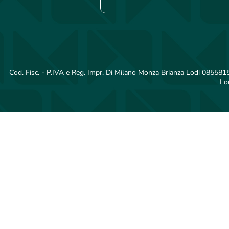
Cod. Fisc. - P.IVA e Reg. Impr. Di Milano Monza Brianza Lodi 08558150
Lo