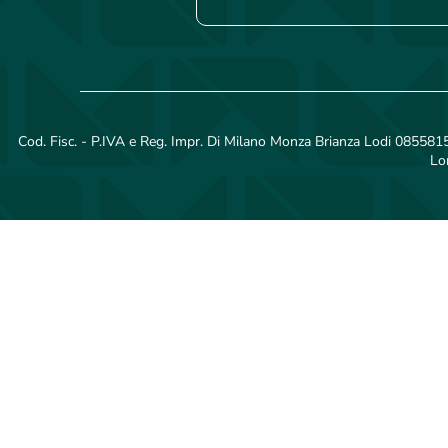
Cod. Fisc. - P.IVA e Reg. Impr. Di Milano Monza Brianza Lodi 08558150
Lo