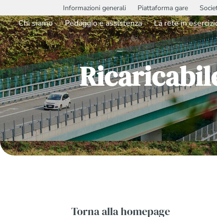
Informazioni generali
Piattaforma gare
Socie
Chi siamo
Pedaggio e assistenza
La rete in esercizi
Ricaricabi
Torna alla homepage