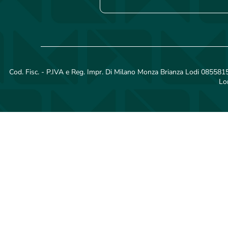
Cod. Fisc. - P.IVA e Reg. Impr. Di Milano Monza Brianza Lodi 08558150
Lo