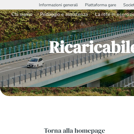
Informazioni generali
Piattaforma gare
Socie
Chi siamo
Pedaggio e assistenza
La rete in esercizi
Ricaricabi
Torna alla homepage