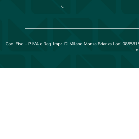
Cod. Fisc. - P.IVA e Reg. Impr. Di Milano Monza Brianza Lodi 08558150
Lo