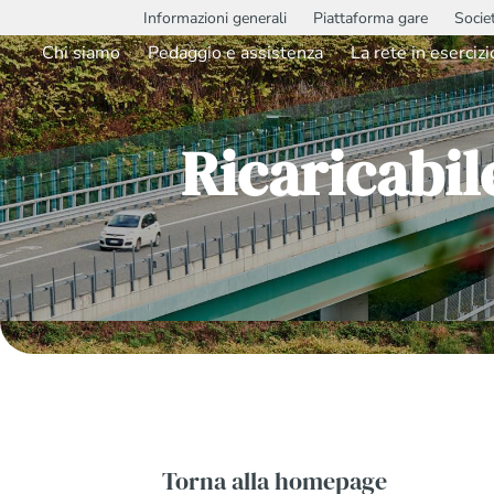
Informazioni generali
Piattaforma gare
Socie
Chi siamo
Pedaggio e assistenza
La rete in esercizi
Ricaricabi
Torna alla homepage