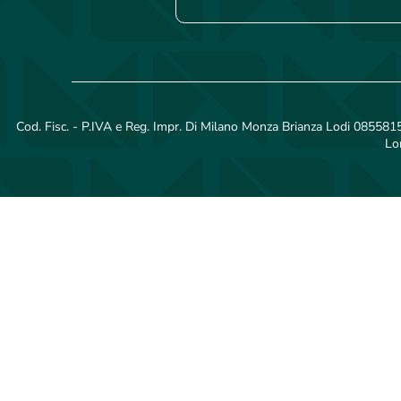
Cod. Fisc. - P.IVA e Reg. Impr. Di Milano Monza Brianza Lodi 08558150
Lo