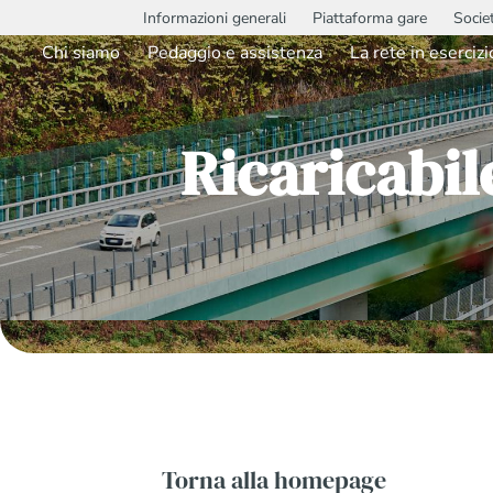
Informazioni generali
Piattaforma gare
Socie
Chi siamo
Pedaggio e assistenza
La rete in esercizi
Ricaricabi
Torna alla homepage