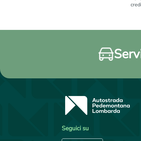
cred
Servi
Seguici su