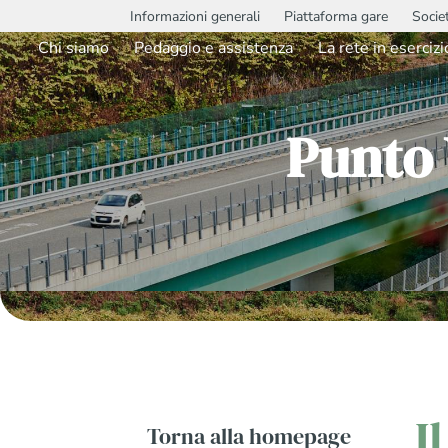
Informazioni generali
Piattaforma gare
Socie
Chi siamo
Pedaggio e assistenza
La rete in esercizi
Punto
I
Torna alla homepage