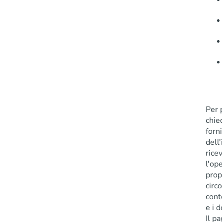
Per 
chie
forn
dell
ricev
l'op
prop
circ
cont
e i 
Il p