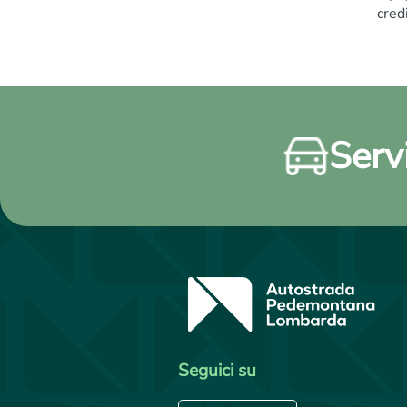
cred
Servi
Seguici su