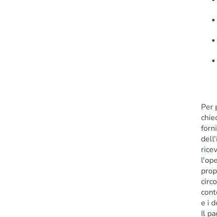
Per 
chie
forn
dell
ricev
l'op
prop
circ
cont
e i 
Il p