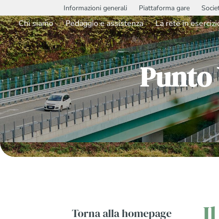
Informazioni generali
Piattaforma gare
Socie
Chi siamo
Pedaggio e assistenza
La rete in esercizi
Punto
I
Torna alla homepage