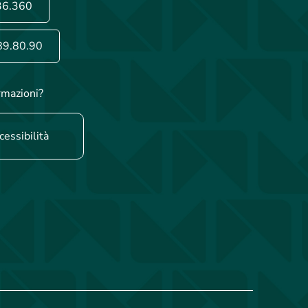
36.360
89.80.90
rmazioni?
cessibilità