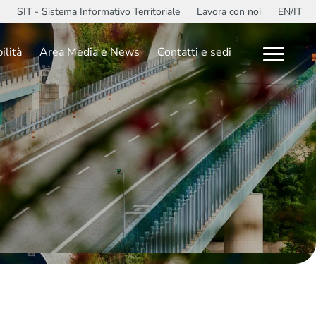
SIT - Sistema Informativo Territoriale
Lavora con noi
EN/IT
ilità
Area Media e News
Contatti e sedi