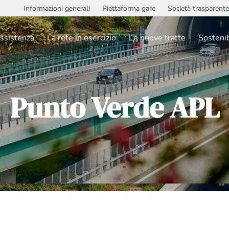
Informazioni generali
Piattaforma gare
Società trasparente
ssistenza
La rete in esercizio
Le nuove tratte
Sostenib
Punto Verde APL