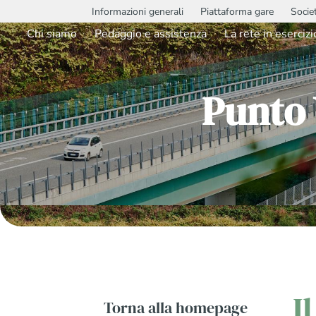
Informazioni generali
Piattaforma gare
Socie
Chi siamo
Pedaggio e assistenza
La rete in esercizi
Punto
I
Torna alla homepage