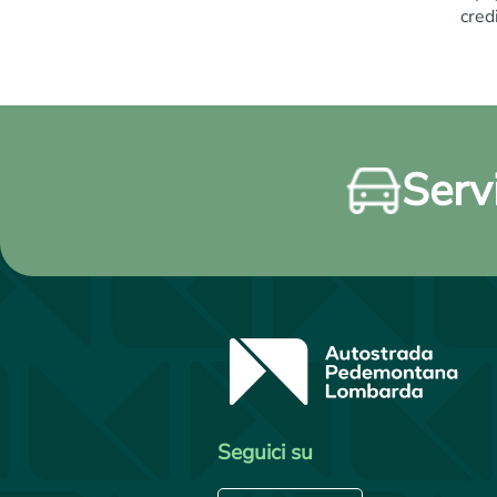
cred
Servi
Seguici su