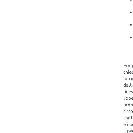
Per 
chie
forn
dell
ricev
l'op
prop
circ
cont
e i 
Il p