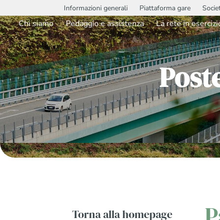
Informazioni generali
Piattaforma gare
Socie
Chi siamo
Pedaggio e assistenza
La rete in esercizi
Poste
P
Torna alla homepage