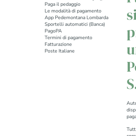
Paga il pedaggio
s
Le modalità di pagamento
App Pedemontana Lombarda
Sportelli automatici (Banca)
p
PagoPA
Termini di pagamento
u
Fatturazione
Poste Italiane
P
S
Aut
disp
paga
Tutt