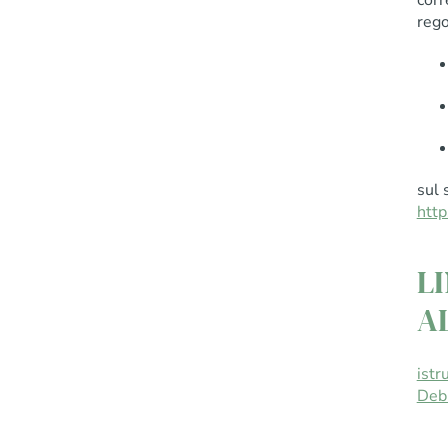
corr
rego
sul 
http
L
A
istr
Debi