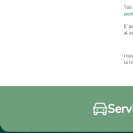
Tali
post
E' p
al s
I co
la r
Servi