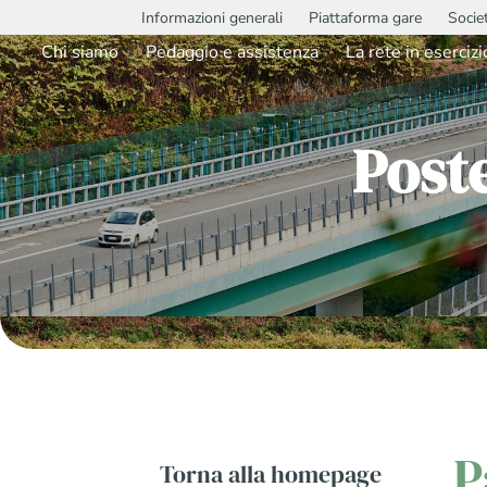
Informazioni generali
Piattaforma gare
Socie
Chi siamo
Pedaggio e assistenza
La rete in esercizi
Poste
P
Torna alla homepage