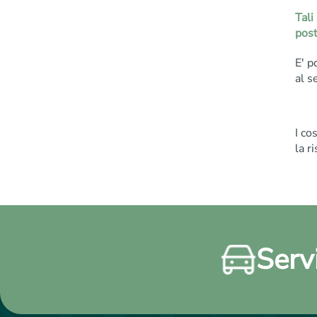
Tali
post
E' p
al s
I co
la r
Servi