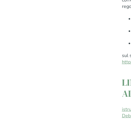
corr
rego
sul 
http
L
A
istr
Debi