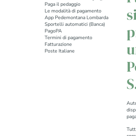
Paga il pedaggio
s
Le modalità di pagamento
App Pedemontana Lombarda
Sportelli automatici (Banca)
p
PagoPA
Termini di pagamento
u
Fatturazione
Poste Italiane
P
S
Aut
disp
paga
Tutt